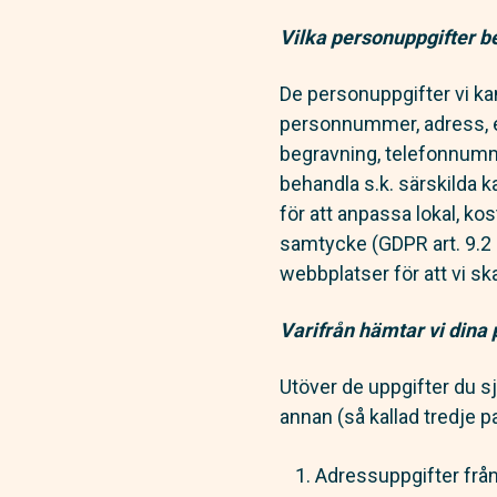
Vilka personuppgifter b
De personuppgifter vi k
personnummer, adress, e-
begravning, telefonnumme
behandla s.k. särskilda k
för att anpassa lokal, ko
samtycke (GDPR art. 9.2 
webbplatser för att vi sk
Varifrån hämtar vi dina
Utöver de uppgifter du s
annan (så kallad tredje pa
Adressuppgifter från o