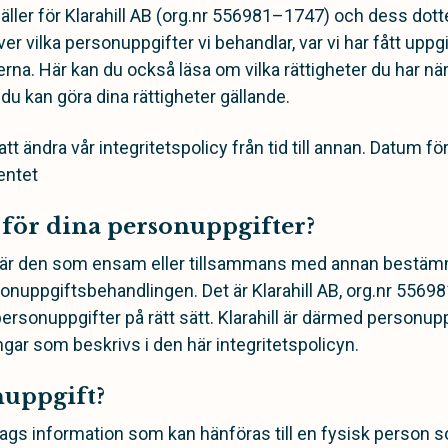
äller för Klarahill AB (org.nr 556981–1747) och dess dott
ver vilka personuppgifter vi behandlar, var vi har fått upp
erna. Här kan du också läsa om vilka rättigheter du har när
u kan göra dina rättigheter gällande.
 att ändra vår integritetspolicy från tid till annan. Datum 
entet
 för dina personuppgifter?
 är den som ensam eller tillsammans med annan bestä
onuppgiftsbehandlingen. Det är Klarahill AB, org.nr 556
 personuppgifter på rätt sätt. Klarahill är därmed personu
ar som beskrivs i den här integritetspolicyn.
nuppgift?
lags information som kan hänföras till en fysisk person so