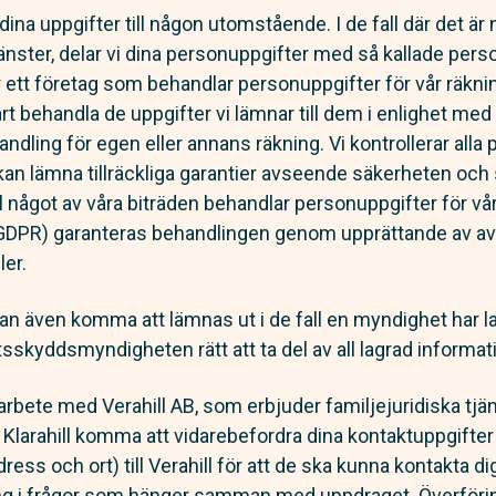
g dina uppgifter till någon utomstående. I de fall där det är
änster, delar vi dina personuppgifter med så kallade pers
 ett företag som behandlar personuppgifter för vår räknin
art behandla de uppgifter vi lämnar till dem i enlighet med
andling för egen eller annans räkning. Vi kontrollerar all
e kan lämna tillräckliga garantier avseende säkerheten oc
ll något av våra biträden behandlar personuppgifter för vår
 GDPR) garanteras behandlingen genom upprättande av avt
er.
kan även komma att lämnas ut i de fall en myndighet har l
sskyddsmyndigheten rätt att ta del av all lagrad informat
marbete med Verahill AB, som erbjuder familjejuridiska tj
larahill komma att vidarebefordra dina kontaktuppgifter 
ss och ort) till Verahill för att de ska kunna kontakta di
ning i frågor som hänger samman med uppdraget. Överför