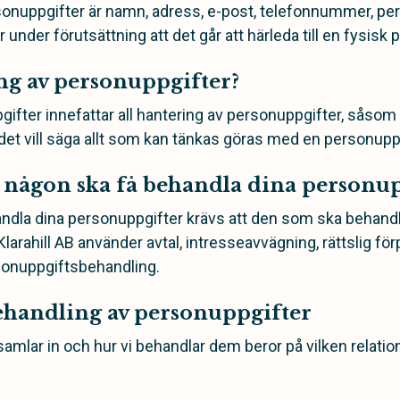
sonuppgifter är namn, adress, e-post, telefonnummer, 
 under förutsättning att det går att härleda till en fysisk 
ng av personuppgifter?
fter innefattar all hantering av personuppgifter, såsom i
 det vill säga allt som kan tänkas göras med en personupp
t någon ska få behandla dina personu
andla dina personuppgifter krävs att den som ska behandla
larahill AB använder avtal, intresseavvägning, rättslig f
sonuppgiftsbehandling.
ehandling av personuppgifter
samlar in och hur vi behandlar dem beror på vilken relation 