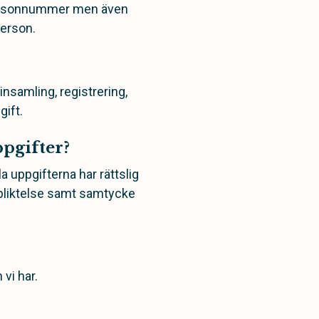
personnummer men även
person.
nsamling, registrering,
gift.
ppgifter?
 uppgifterna har rättslig
örpliktelse samt samtycke
vi har.