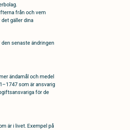
erbolag.
gifterna från och vem
 det gäller dina
för den senaste ändringen
mmer ändamål och medel
981–1747 som är ansvarig
ppgiftsansvariga för de
m är i livet. Exempel på