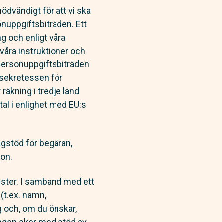
 nödvändigt för att vi ska
onuppgiftsbiträden. Ett
g och enligt våra
 våra instruktioner och
a personuppgiftsbiträden
h sekretessen för
 räkning i tredje land
al i enlighet med EU:s
agstöd för begäran,
ion.
änster. I samband med ett
(t.ex. namn,
g och, om du önskar,
ingen sker med stöd av