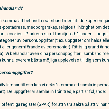
ehandlar vi?
an komma att behandla i samband med att du köper en tjä
postadress, medborgarskap, religiös tillhörighet om det ä
r, cookies, IP-adress samt familjeförhållanden. I begrän
ategorier av personuppgifter (t.ex. uppgifter om hälsa el
st eller genomförande av ceremonier). Rättslig grund är nor
a). Vi behandlar även dina personuppgifter i samband me
a kunna leverera bästa möjliga upplevelse till dig som kun
 personuppgifter?
jälv lämnar till oss kan vi också komma att samla in pers
rt). De uppgifter vi samlar in från tredje part är följande:
ffentliga register (SPAR) för att vara säkra på att vi har r