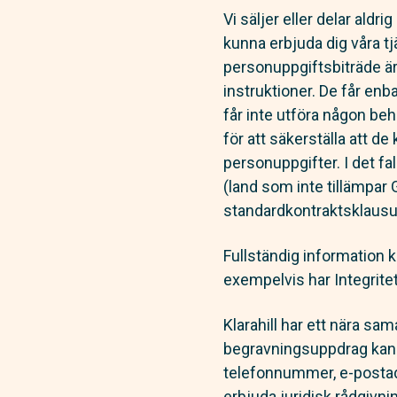
Vi säljer eller delar aldri
kunna erbjuda dig våra tj
personuppgiftsbiträde är
instruktioner. De får enb
får inte utföra någon beh
för att säkerställa att d
personuppgifter. I det fa
(land som inte tillämpar
standardkontraktsklausul
Fullständig information 
exempelvis har Integritet
Klarahill har ett nära sa
begravningsuppdrag kan K
telefonnummer, e-postadre
erbjuda juridisk rådgiv