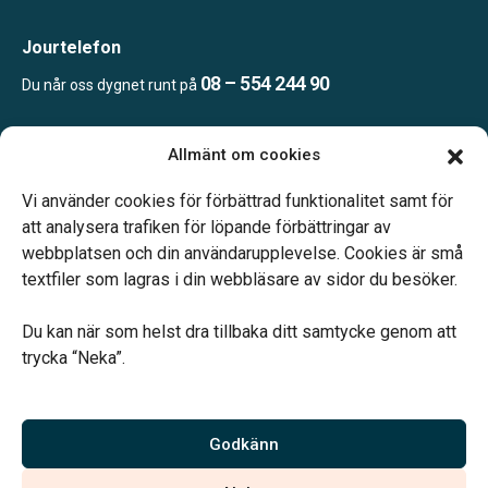
Jourtelefon
08 – 554 244 90
Du når oss dygnet runt på
Allmänt om cookies
Öppettider
Mån & Ons: 13.30 – 16.30
Vi använder cookies för förbättrad funktionalitet samt för
Annan tid efter överenskommelse
att analysera trafiken för löpande förbättringar av
webbplatsen och din användarupplevelse. Cookies är små
textfiler som lagras i din webbläsare av sidor du besöker.
Du kan när som helst dra tillbaka ditt samtycke genom att
trycka “Neka”.
Verahill hjälper dig med familjejuridiken – genom hela livet.
Varmt välkommen.
Godkänn
Vi är auktoriserade av Sveriges Begravningsbyråers Förbund och