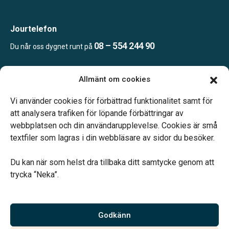
Jourtelefon
08 – 554 244 90
Du når oss dygnet runt på
Allmänt om cookies
Öppettider
Mån & Ons: 13.30 – 16.30
Vi använder cookies för förbättrad funktionalitet samt för
Annan tid efter överenskommelse
att analysera trafiken för löpande förbättringar av
webbplatsen och din användarupplevelse. Cookies är små
textfiler som lagras i din webbläsare av sidor du besöker.
Du kan när som helst dra tillbaka ditt samtycke genom att
trycka “Neka”.
Verahill hjälper dig med familjejuridiken – genom hela livet.
Varmt välkommen.
Godkänn
Vi är auktoriserade av Sveriges Begravningsbyråers Förbund och