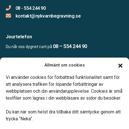
08 - 554 244 90
kontakt@nykvarnbegravning.se
Jourtelefon
08 – 554 244 90
Du når oss dygnet runt på
Allmänt om cookies
Öppettider
Mån & Ons: 13.30 – 16.30
Vi använder cookies för förbättrad funktionalitet samt för
Annan tid efter överenskommelse
att analysera trafiken för löpande förbättringar av
webbplatsen och din användarupplevelse. Cookies är små
textfiler som lagras i din webbläsare av sidor du besöker.
Du kan när som helst dra tillbaka ditt samtycke genom att
trycka “Neka”.
Verahill hjälper dig med familjejuridiken – genom hela livet.