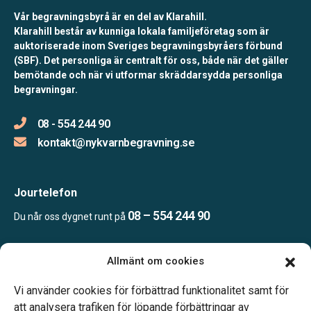
Vår begravningsbyrå är en del av Klarahill.
Klarahill består av kunniga lokala familjeföretag som är
auktoriserade inom Sveriges begravningsbyråers förbund
(SBF). Det personliga är centralt för oss, både när det gäller
bemötande och när vi utformar skräddarsydda personliga
begravningar.
08 - 554 244 90
kontakt@nykvarnbegravning.se
Jourtelefon
08 – 554 244 90
Du når oss dygnet runt på
Allmänt om cookies
Öppettider
Mån & Ons: 13.30 – 16.30
Vi använder cookies för förbättrad funktionalitet samt för
Annan tid efter överenskommelse
att analysera trafiken för löpande förbättringar av