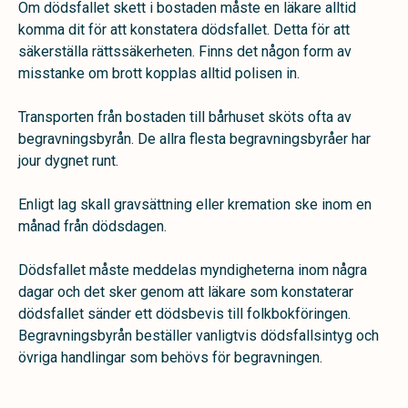
Om dödsfallet skett i bostaden måste en läkare alltid
komma dit för att konstatera dödsfal­let. Detta för att
säkerställa rättssäkerhe­ten. Finns det någon form av
misstanke om brott kopplas alltid polisen in.
Transporten från bostaden till bårhuset sköts ofta av
begravningsbyrån. De allra flesta begravningsbyråer har
jour dygnet runt.
Enligt lag skall gravsätt­ning eller kremation ske inom en
månad från dödsdagen.
Dödsfallet måste meddelas myn­digheterna inom några
dagar och det sker genom att läkare som konstaterar
dödsfallet sänder ett dödsbevis till folkbokföringen.
Begravningsbyrån beställer vanligtvis döds­fallsintyg och
övriga handlingar som behövs för begravningen.