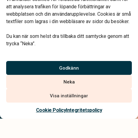
Annan tid efter överenskommelse
att analysera trafiken för löpande förbättringar av
webbplatsen och din användarupplevelse. Cookies är små
textfiler som lagras i din webbläsare av sidor du besöker.
Du kan när som helst dra tillbaka ditt samtycke genom att
trycka “Neka”.
Verahill hjälper dig med familjejuridiken – genom hela livet.
Varmt välkommen.
Godkänn
Vi är auktoriserade av Sveriges Begravningsbyråers Förbund och
Neka
har högt ställda krav på utbildning, kvalitet, miljö och arbetsmiljö.
Visa inställningar
Kontakta oss
Cookie Policy
Integritetspolicy
Integritetspolicy
Allmänna villkor
Tillgänglighetsredogörelse