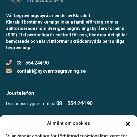
Vår begravningsbyrå är en del av Klarahill.
Klarahill består av kunniga lokala familjeföretag som är
auktoriserade inom Sveriges begravningsbyråers förbund
(SBF). Det personliga är centralt för oss, både när det gäller
bemötande och när vi utformar skräddarsydda personliga
begravningar.
08 - 554 244 90
kontakt@nykvarnbegravning.se
Jourtelefon
08 – 554 244 90
Du når oss dygnet runt på
Allmänt om cookies
Öppettider
Mån & Ons: 13.30 – 16.30
Vi använder cookies för förbättrad funktionalitet samt för