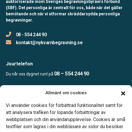
auktoriserade inom Sveriges begravningsbyråers förbund
(SBF). Det personliga är centralt för oss, både när det gäller
bemötande och när vi utformar skräddarsydda personliga
begravningar.
08 - 554 244 90
kontakt@nykvarnbegravning.se
Jourtelefon
08 – 554 244 90
Du når oss dygnet runt på
Allmänt om cookies
Öppettider
Mån & Ons: 13.30 – 16.30
Vi använder cookies för förbättrad funktionalitet samt för
Annan tid efter överenskommelse
att analysera trafiken för löpande förbättringar av
webbplatsen och din användarupplevelse. Cookies är små
textfiler som lagras i din webbläsare av sidor du besöker.