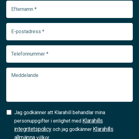
Efternamn
(Required)
E-
postadress
(Required)
Telefonnummer
(Required)
Meddelande
Samtycke
Jag godkänner att Klarahill behandlar mina
Klarahills
(Required)
personuppgifter i enlighet med
integritetspolicy
Klarahills
och jag godkänner
allmänna
villkor