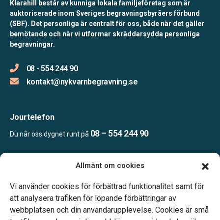
Klarahill består av kunniga lokala familjeföretag som är
auktoriserade inom Sveriges begravningsbyråers förbund
(SBF). Det personliga är centralt för oss, både när det gäller
bemötande och när vi utformar skräddarsydda personliga
begravningar.
08 - 554 244 90
kontakt@nykvarnbegravning.se
Jourtelefon
08 – 554 244 90
Du når oss dygnet runt på
Allmänt om cookies
Öppettider
Mån & Ons: 13.30 – 16.30
Vi använder cookies för förbättrad funktionalitet samt för
Annan tid efter överenskommelse
att analysera trafiken för löpande förbättringar av
webbplatsen och din användarupplevelse. Cookies är små