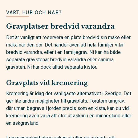
VART, HUR OCH NÄR?
Gravplatser bredvid varandra
Det är vanligt att reservera en plats bredvid sin make eller
maka när den dör. Det händer även att hela familjer vilar
bredvid varandra, eller i en familjegrav. Ni kan ha både
separata gravstenar bredvid varandra eller samma
gravsten. Ni har dock alltid separata kistor.
Gravplats vid kremering
Kremering är idag det vanligaste alternativet i Sverige. Det
ger lite andra möjligheter till gravplats. Förutom urngrav,
där urnan begravs i jorden precis som en kista, kan du vid
kremering även välja att strö ut askan i en minneslund eller
en askgravlund.
I en minneslund strös askan ut eller grävs ned i ett