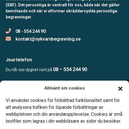
(SBF). Det personliga är centralt för oss, både när det gäller
bemötande och när vi utformar skräddarsydda personliga
begravningar.
08 - 554 244 90
kontakt@nykvarnbegravning.se
Jourtelefon
08 – 554 244 90
Du når oss dygnet runt på
Allmänt om cookies
Öppettider
Mån & Ons: 13.30 – 16.30
Vi använder cookies för förbättrad funktionalitet samt för
Annan tid efter överenskommelse
att analysera trafiken för löpande förbättringar av
webbplatsen och din användarupplevelse. Cookies är små
textfiler som lagras i din webbläsare av sidor du besöker.