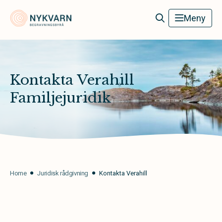
Nykvarn Begravningsbyrå
Meny
Kontakta Verahill
Familjejuridik
Home
Juridisk rådgivning
Kontakta Verahill