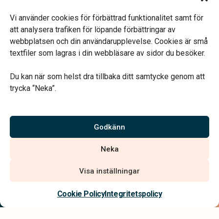
Öppettider
Mån & Ons: 13.30 – 16.30
Vi använder cookies för förbättrad funktionalitet samt för
Annan tid efter överenskommelse
att analysera trafiken för löpande förbättringar av
webbplatsen och din användarupplevelse. Cookies är små
textfiler som lagras i din webbläsare av sidor du besöker.
Du kan när som helst dra tillbaka ditt samtycke genom att
trycka “Neka”.
Verahill hjälper dig med familjejuridiken – genom hela livet.
Varmt välkommen.
Godkänn
Vi är auktoriserade av Sveriges Begravningsbyråers Förbund och
Neka
har högt ställda krav på utbildning, kvalitet, miljö och arbetsmiljö.
Visa inställningar
Kontakta oss
Cookie Policy
Integritetspolicy