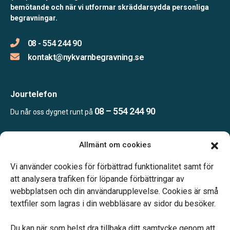
bemötande och när vi utformar skräddarsydda personliga
begravningar.
08 - 554 244 90
kontakt@nykvarnbegravning.se
Jourtelefon
08 – 554 244 90
Du når oss dygnet runt på
Allmänt om cookies
Öppettider
Mån & Ons: 13.30 – 16.30
Vi använder cookies för förbättrad funktionalitet samt för
Annan tid efter överenskommelse
att analysera trafiken för löpande förbättringar av
webbplatsen och din användarupplevelse. Cookies är små
textfiler som lagras i din webbläsare av sidor du besöker.
Du kan när som helst dra tillbaka ditt samtycke genom att