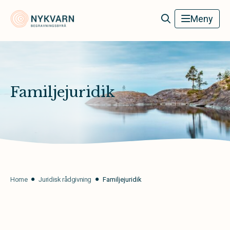
Nykvarn Begravningsbyrå
Meny
Familjejuridik
Home
Juridisk rådgivning
Familjejuridik