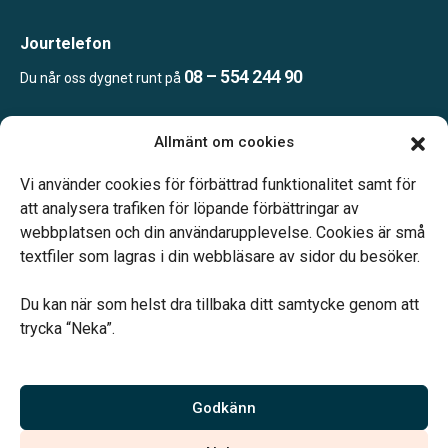
Jourtelefon
08 – 554 244 90
Du når oss dygnet runt på
Allmänt om cookies
Öppettider
Mån & Ons: 13.30 – 16.30
Vi använder cookies för förbättrad funktionalitet samt för
Annan tid efter överenskommelse
att analysera trafiken för löpande förbättringar av
webbplatsen och din användarupplevelse. Cookies är små
textfiler som lagras i din webbläsare av sidor du besöker.
Du kan när som helst dra tillbaka ditt samtycke genom att
trycka “Neka”.
Verahill hjälper dig med familjejuridiken – genom hela livet.
Varmt välkommen.
Godkänn
Vi är auktoriserade av Sveriges Begravningsbyråers Förbund och