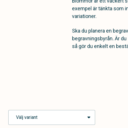
Blommor är ett vackert s
exempel är tänkta som i
variationer.
Ska du planera en begra
begravningsbyrån. Är du 
så gör du enkelt en bestä
Välj variant