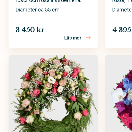
rosor och rosa alstroemeria.
rosor, ir
Diameter ca 55 cm.
Diamete
3 450 kr
4 395
Läs mer
om Begravningskrans 