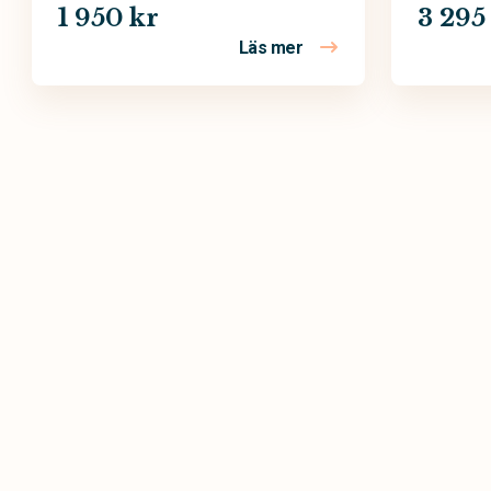
1 950 kr
3 295
Läs mer
om Begravningskrans –