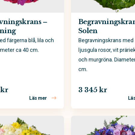
vningskrans –
Begravningskran
ning
Solen
d färgerna blå, lila och
Begravningskrans med 
ameter ca 40 cm.
ljusgula rosor, vit präri
och murgröna. Diameter
cm.
 kr
3 345 kr
Läs mer
Lä
– Astrid
om Begravningskrans – Skymning