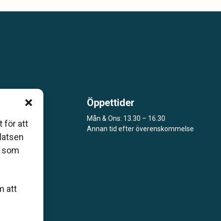
Öppettider
 som
Mån & Ons: 13.30 – 16.30
åers
 för att
Annan tid efter överenskommelse
platsen
ar
r som
m att