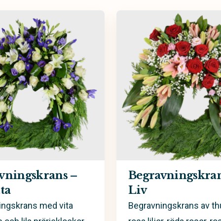
avningskrans
Handbukett
bukett
Kistdekoration
vningskrans –
Begravningskran
ta
Liv
ingskrans med vita
Begravningskrans av t