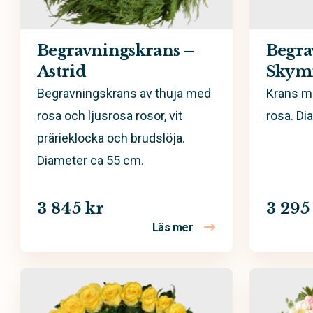
Begravningskrans –
Begra
Astrid
Skym
Begravningskrans av thuja med
Krans me
rosa och ljusrosa rosor, vit
rosa. Di
prärieklocka och brudslöja.
Diameter ca 55 cm.
3 845 kr
3 295
Läs mer
om Begravningskrans 