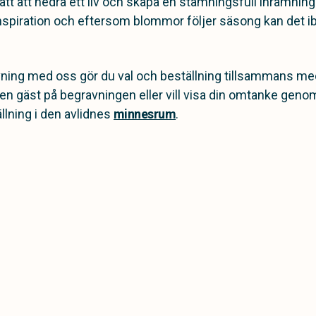
ätt att hedra ett liv och skapa en stämningsfull inramnin
nspiration och eftersom blommor följer säsong kan det 
vning med oss gör du val och beställning tillsammans me
en gäst på begravningen eller vill visa din omtanke geno
llning i den avlidnes
minnesrum
.