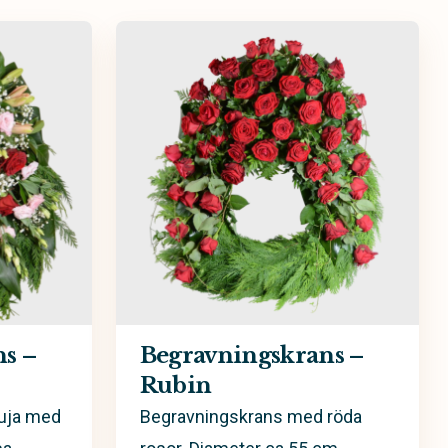
Hjärta
Personligt arrangemang
s –
Begravningskrans –
Rubin
huja med
Begravningskrans med röda