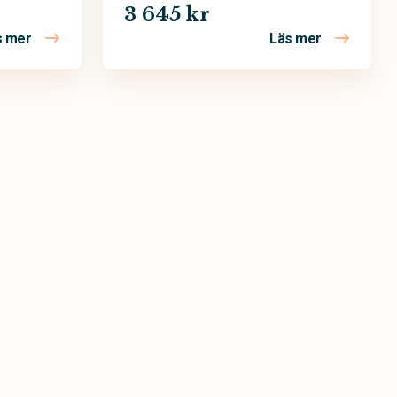
3 645 kr
s mer
Läs mer
om Begravningskrans – Purpur
om Begravn