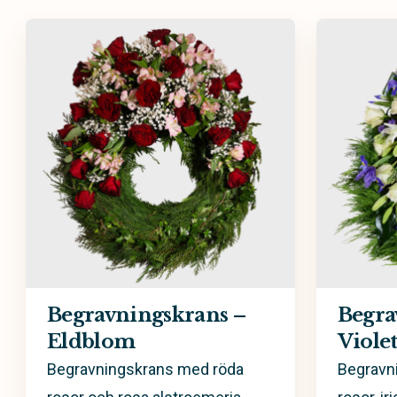
Urndekoration
Begr
Sorgdekoration
Sorg
Begravningskrans –
Begra
Eldblom
Violet
Begravningskrans med röda
Begravn