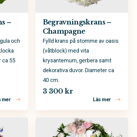
s –
Begravningskrans –
Champagne
gula och
Fylld krans på stomme av oasis
eklocka
(våtblock) med vita
 ca 55
krysantemum, gerbera samt
dekorativa duvor. Diameter ca
40 cm.
3 300 kr
s mer
Läs mer
om Begravningskrans – Solen
om Begrav