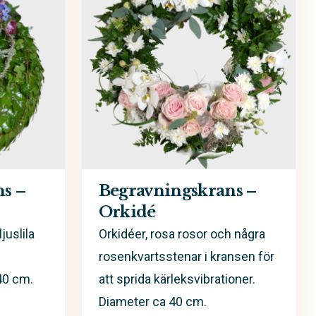
s –
Begravningskrans –
Orkidé
uslila
Orkidéer, rosa rosor och några
rosenkvartsstenar i kransen för
40 cm.
att sprida kärleksvibrationer.
Diameter ca 40 cm.