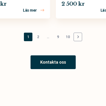
 kr
2 500 kr
Läs mer
Lä
 Zitrin
om Begravningskrans – Färg
1
2
…
9
10
Kontakta oss