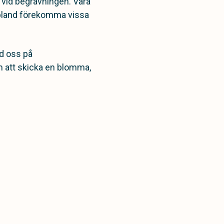
g vid begravningen. Våra
ibland förekomma vissa
d oss på
m att skicka en blomma,