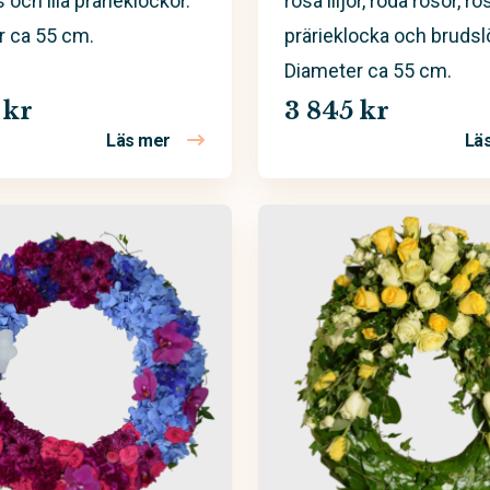
is och lila prärieklockor.
rosa liljor, röda rosor, ro
r ca 55 cm.
prärieklocka och brudsl
Diameter ca 55 cm.
 kr
3 845 kr
Läs mer
Lä
– Eldblom
om Begravningskrans – Violetta