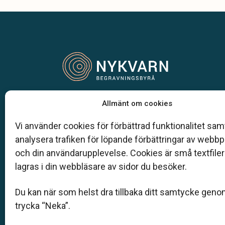
Vår begravningsbyrå är en del av Klarahill.
Allmänt om cookies
Klarahill består av kunniga lokala familjeföretag
är auktoriserade inom Sveriges begravningsbyr
Vi använder cookies för förbättrad funktionalitet samt
förbund (SBF). Det personliga är centralt för oss,
analysera trafiken för löpande förbättringar av webb
både när det gäller bemötande och när vi utform
och din användarupplevelse. Cookies är små textfile
skräddarsydda personliga begravningar.
lagras i din webbläsare av sidor du besöker.
08 - 554 244 90
Du kan när som helst dra tillbaka ditt samtycke geno
kontakt@nykvarnbegravning.se
trycka “Neka”.