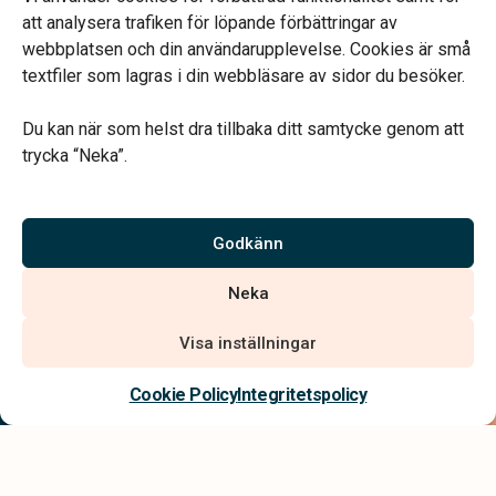
Annan tid efter överenskommelse
att analysera trafiken för löpande förbättringar av
webbplatsen och din användarupplevelse. Cookies är små
textfiler som lagras i din webbläsare av sidor du besöker.
Du kan när som helst dra tillbaka ditt samtycke genom att
trycka “Neka”.
Verahill hjälper dig med familjejuridiken – genom hela livet.
Varmt välkommen.
Godkänn
Vi är auktoriserade av Sveriges Begravningsbyråers Förbund och
Neka
har högt ställda krav på utbildning, kvalitet, miljö och arbetsmiljö.
Visa inställningar
Kontakta oss
Cookie Policy
Integritetspolicy
Integritetspolicy
Allmänna villkor
Tillgänglighetsredogörelse