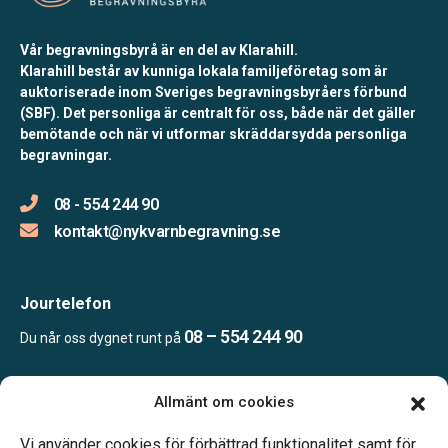
Vår begravningsbyrå är en del av Klarahill.
Klarahill består av kunniga lokala familjeföretag som är
auktoriserade inom Sveriges begravningsbyråers förbund
(SBF). Det personliga är centralt för oss, både när det gäller
bemötande och när vi utformar skräddarsydda personliga
begravningar.
08 - 554 244 90
kontakt@nykvarnbegravning.se
Jourtelefon
08 – 554 244 90
Du når oss dygnet runt på
Allmänt om cookies
Öppettider
Mån & Ons: 13.30 – 16.30
Vi använder cookies för förbättrad funktionalitet samt för