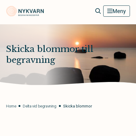
Nykvarn Begravningsbyrå
Meny
Skicka blommor till
begravning
Home
Delta vid begravning
Skicka blommor