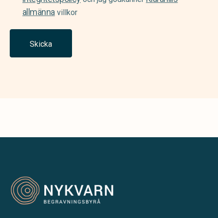
allmänna
villkor
Skicka