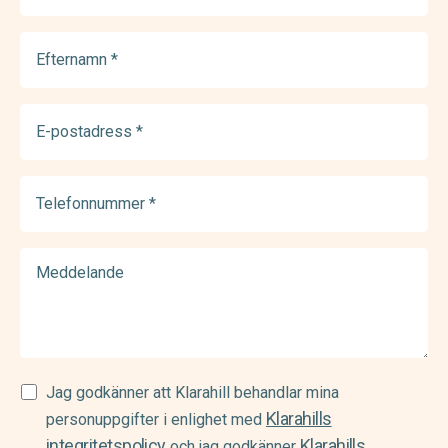
Efternamn
(Required)
E-
postadress
(Required)
Telefonnummer
(Required)
Meddelande
Samtycke
Jag godkänner att Klarahill behandlar mina
Klarahills
(Required)
personuppgifter i enlighet med
integritetspolicy
Klarahills
och jag godkänner