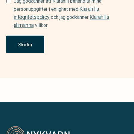
Samtycke
Jag godkänner att Klarahill behandlar mina
Klarahills
(Required)
personuppgifter i enlighet med
integritetspolicy
Klarahills
och jag godkänner
allmänna
villkor
Skicka