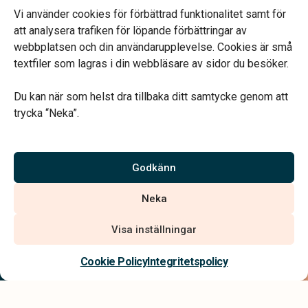
Mån & Ons: 13.30 – 16.30
Vi använder cookies för förbättrad funktionalitet samt för
Annan tid efter överenskommelse
att analysera trafiken för löpande förbättringar av
webbplatsen och din användarupplevelse. Cookies är små
textfiler som lagras i din webbläsare av sidor du besöker.
Du kan när som helst dra tillbaka ditt samtycke genom att
trycka “Neka”.
Verahill hjälper dig med familjejuridiken – genom hela livet.
Varmt välkommen.
Godkänn
Vi är auktoriserade av Sveriges Begravningsbyråers Förbund och
Neka
har högt ställda krav på utbildning, kvalitet, miljö och arbetsmiljö.
Visa inställningar
Kontakta oss
Cookie Policy
Integritetspolicy