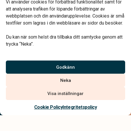
Mån & Ons: 13.30 – 16.30
Vi använder cookies för förbättrad funktionalitet samt för
Annan tid efter överenskommelse
att analysera trafiken för löpande förbättringar av
webbplatsen och din användarupplevelse. Cookies är små
textfiler som lagras i din webbläsare av sidor du besöker.
Du kan när som helst dra tillbaka ditt samtycke genom att
trycka “Neka”.
Verahill hjälper dig med familjejuridiken – genom hela livet.
Varmt välkommen.
Godkänn
Vi är auktoriserade av Sveriges Begravningsbyråers Förbund och
Neka
har högt ställda krav på utbildning, kvalitet, miljö och arbetsmiljö.
Visa inställningar
Kontakta oss
Cookie Policy
Integritetspolicy
Integritetspolicy
Allmänna villkor
Tillgänglighetsredogörelse