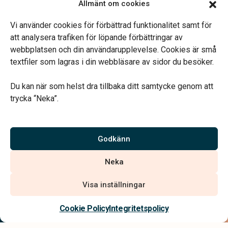
Allmänt om cookies
Öppettider
Mån & Ons: 13.30 – 16.30
Vi använder cookies för förbättrad funktionalitet samt för
Annan tid efter överenskommelse
att analysera trafiken för löpande förbättringar av
webbplatsen och din användarupplevelse. Cookies är små
textfiler som lagras i din webbläsare av sidor du besöker.
Du kan när som helst dra tillbaka ditt samtycke genom att
trycka “Neka”.
Verahill hjälper dig med familjejuridiken – genom hela livet.
Varmt välkommen.
Godkänn
Vi är auktoriserade av Sveriges Begravningsbyråers Förbund och
Neka
har högt ställda krav på utbildning, kvalitet, miljö och arbetsmiljö.
Visa inställningar
Kontakta oss
Cookie Policy
Integritetspolicy