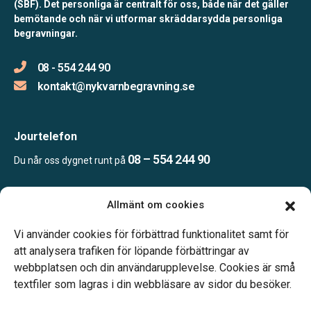
(SBF). Det personliga är centralt för oss, både när det gäller
bemötande och när vi utformar skräddarsydda personliga
begravningar.
08 - 554 244 90
kontakt@nykvarnbegravning.se
Jourtelefon
08 – 554 244 90
Du når oss dygnet runt på
Allmänt om cookies
Öppettider
Mån & Ons: 13.30 – 16.30
Vi använder cookies för förbättrad funktionalitet samt för
Annan tid efter överenskommelse
att analysera trafiken för löpande förbättringar av
webbplatsen och din användarupplevelse. Cookies är små
textfiler som lagras i din webbläsare av sidor du besöker.