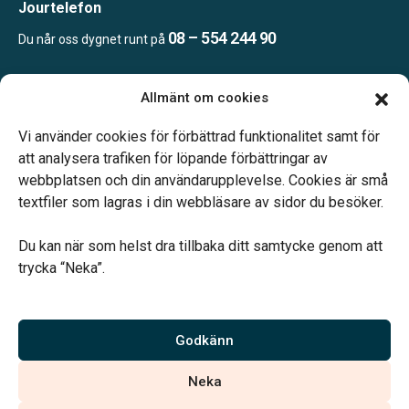
Jourtelefon
08 – 554 244 90
Du når oss dygnet runt på
Allmänt om cookies
Öppettider
Mån & Ons: 13.30 – 16.30
Vi använder cookies för förbättrad funktionalitet samt för
Annan tid efter överenskommelse
att analysera trafiken för löpande förbättringar av
webbplatsen och din användarupplevelse. Cookies är små
textfiler som lagras i din webbläsare av sidor du besöker.
Du kan när som helst dra tillbaka ditt samtycke genom att
trycka “Neka”.
Verahill hjälper dig med familjejuridiken – genom hela livet.
Varmt välkommen.
Godkänn
Vi är auktoriserade av Sveriges Begravningsbyråers Förbund och
Neka
har högt ställda krav på utbildning, kvalitet, miljö och arbetsmiljö.