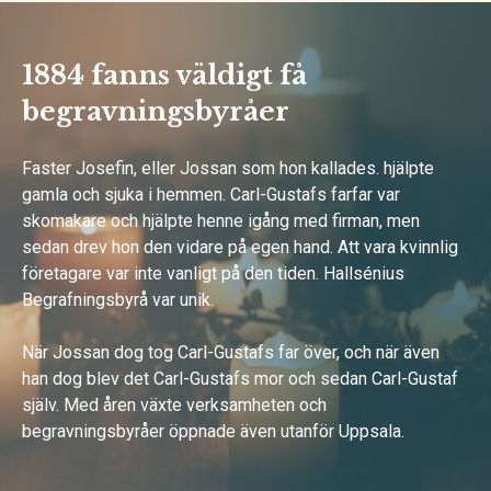
1884 fanns väldigt få
begravningsbyråer
Faster Josefin, eller Jossan som hon kallades. hjälpte
gamla och sjuka i hemmen. Carl-Gustafs farfar var
skomakare och hjälpte henne igång med firman, men
sedan drev hon den vidare på egen hand. Att vara kvinnlig
företagare var inte vanligt på den tiden. Hallsénius
Begrafningsbyrå var unik.
När Jossan dog tog Carl-Gustafs far över, och när även
han dog blev det Carl-Gustafs mor och sedan Carl-Gustaf
själv. Med åren växte verksamheten och
begravningsbyråer öppnade även utanför Uppsala.