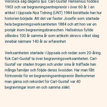
Veronica såg dagens ljus. Carl-Gustaf Hallsénius föddes
1903 och var begravningsentreprenör i över 60 år. I en
artikel i Uppsala Nya Tidning (UNT) 1984 berättade han hur
historien började. Att det var faster Josefin som startade
hela begravningsverksamheten 1884 och att hon var en
pionjär inom begravningsbranschen. Hallsénius fyllde
således 100 år samma år som artikeln skrevs vilket idag
innebär närmare 140 år av erfarenhet.
Verksamheten startade i Uppsala och redan som 20-åring
fick Carl-Gustaf ta över begravningsverksamheten. Carl-
Gustaf var staden trogen och under sina år träffade han
många familjer och följde deras livsöden. Har man fått
förtroende för en begravningsentreprenör återkommer
man gärna och rekordet för Carl-Gustaf var 40
begravningar inom en och samma släkt.