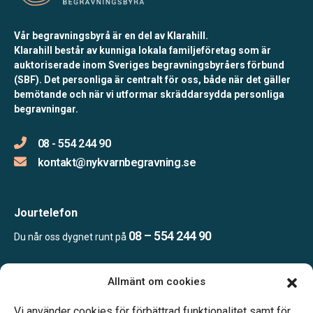
Vår begravningsbyrå är en del av Klarahill.
Klarahill består av kunniga lokala familjeföretag som är
auktoriserade inom Sveriges begravningsbyråers förbund
(SBF). Det personliga är centralt för oss, både när det gäller
bemötande och när vi utformar skräddarsydda personliga
begravningar.
08 - 554 244 90
kontakt@nykvarnbegravning.se
Jourtelefon
08 – 554 244 90
Du når oss dygnet runt på
Allmänt om cookies
Öppettider
Mån & Ons: 13.30 – 16.30
Vi använder cookies för förbättrad funktionalitet samt för