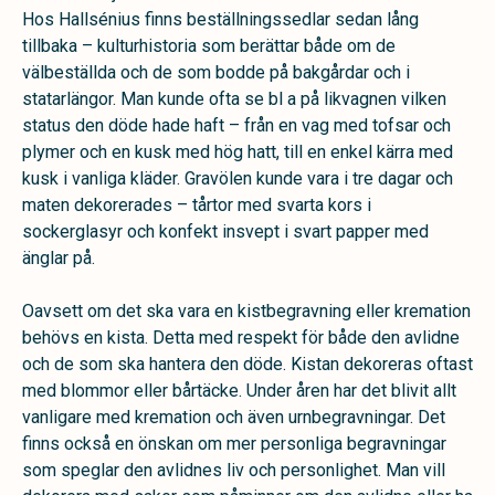
Hos Hallsénius finns beställningssedlar sedan lång
tillbaka – kulturhistoria som berättar både om de
välbeställda och de som bodde på bakgårdar och i
statarlängor. Man kunde ofta se bl a på likvagnen vilken
status den döde hade haft – från en vag med tofsar och
plymer och en kusk med hög hatt, till en enkel kärra med
kusk i vanliga kläder. Gravölen kunde vara i tre dagar och
maten dekorerades – tårtor med svarta kors i
sockerglasyr och konfekt insvept i svart papper med
änglar på.
Oavsett om det ska vara en kistbegravning eller kremation
behövs en kista. Detta med respekt för både den avlidne
och de som ska hantera den döde. Kistan dekoreras oftast
med blommor eller bårtäcke. Under åren har det blivit allt
vanligare med kremation och även urnbegravningar. Det
finns också en önskan om mer personliga begravningar
som speglar den avlidnes liv och personlighet. Man vill