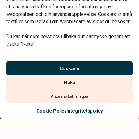
Annan tid efter överenskommelse
att analysera trafiken för löpande förbättringar av
webbplatsen och din användarupplevelse. Cookies är små
textfiler som lagras i din webbläsare av sidor du besöker.
Du kan när som helst dra tillbaka ditt samtycke genom att
trycka “Neka”.
Verahill hjälper dig med familjejuridiken – genom hela livet.
Varmt välkommen.
Godkänn
Vi är auktoriserade av Sveriges Begravningsbyråers Förbund och
Neka
har högt ställda krav på utbildning, kvalitet, miljö och arbetsmiljö.
Visa inställningar
Kontakta oss
Cookie Policy
Integritetspolicy
Integritetspolicy
Allmänna villkor
Tillgänglighetsredogörelse