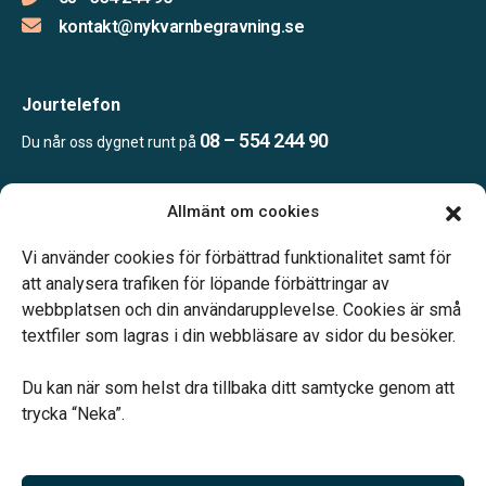
kontakt@nykvarnbegravning.se
Jourtelefon
08 – 554 244 90
Du når oss dygnet runt på
Allmänt om cookies
Öppettider
Mån & Ons: 13.30 – 16.30
Vi använder cookies för förbättrad funktionalitet samt för
Annan tid efter överenskommelse
att analysera trafiken för löpande förbättringar av
webbplatsen och din användarupplevelse. Cookies är små
textfiler som lagras i din webbläsare av sidor du besöker.
Du kan när som helst dra tillbaka ditt samtycke genom att
trycka “Neka”.
Verahill hjälper dig med familjejuridiken – genom hela livet.
Varmt välkommen.